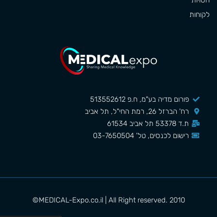
חסויות
לקוחות
פורום מדיה בע"מ, ח.פ 513552612
רח' הברזל 26, רמת החי"ל, תל אביב
ת.ד 53378 תל אביב 61534
רישום לכנסים, טל' 03-7650504
MEDICAL-Expo.co.il | All Right reserved. 2010©