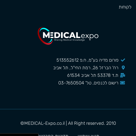
לקוחות
פורום מדיה בע"מ, ח.פ 513552612
רח' הברזל 26, רמת החי"ל, תל אביב
ת.ד 53378 תל אביב 61534
רישום לכנסים, טל' 03-7650504
MEDICAL-Expo.co.il | All Right reserved. 2010©