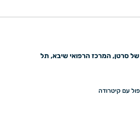
יו״ר הכנס: ד״ר דיימיאן אורבן , מנהל מחלקה אונקולוגית ומנהל המרכז לאבחון  מהיר של סרטן, המרכז הרפואי שיבא, תל 
פול עם קיטרודה