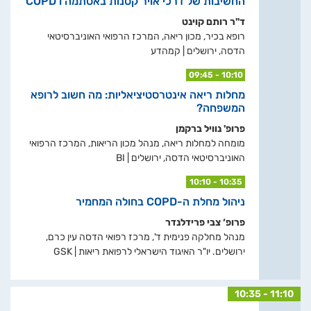
החשיבות של דרכי אויר קטנות באסתמה ו COPD
ד"ר רותם קוינט
רופא בכיר, מכון ריאה, המרכז הרפואי האוניברסיטאי
הדסה, ירושלים | קמהדע
09:45 - 10:10
מחלות ריאה אינטרסטיציאליות: מה חשוב לרופא
המשפחה?
פרופ' נוויל ברקמן
מומחה למחלות ריאה, מנהל מכון הריאות, המרכז הרפואי
האוניברסיטאי הדסה, ירושלים | BI
10:10 - 10:35
ניהול מחלת ה-COPD בחולה המחמיר
פרופ‘ צבי פרידלנדר
מנהל מחלקה פנימית ד', מרכז רפואי הדסה עין כרם,
ירושלים. יו"ר האיגוד הישראלי לרפואת ריאות | GSK
10:35 - 11:10