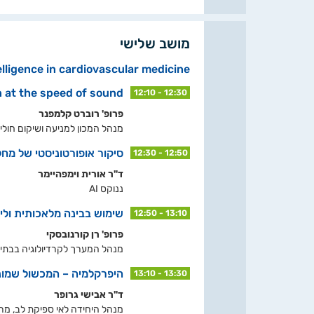
מושב שלישי
telligence in cardiovascular medicine
n at the speed of sound
12:10 - 12:30
פרופ' רוברט קלמפנר
מנהל המכון למניעה ושיקום חולי לב, מנהל מדעי- ה
סיקור אופורטוניסטי של מח
12:30 - 12:50
ד"ר אורית וימפהיימר
ננוקס AI
שימוש בבינה מלאכותית ולימ
12:50 - 13:10
פרופ' רן קורנובסקי
מנהל המערך לקרדיולוגיה בבתי הח
היפרקלמיה – המכשול שמונע
13:10 - 13:30
ד"ר אבישי גרופר
מנהל היחידה לאי ספיקת לב, מרכ