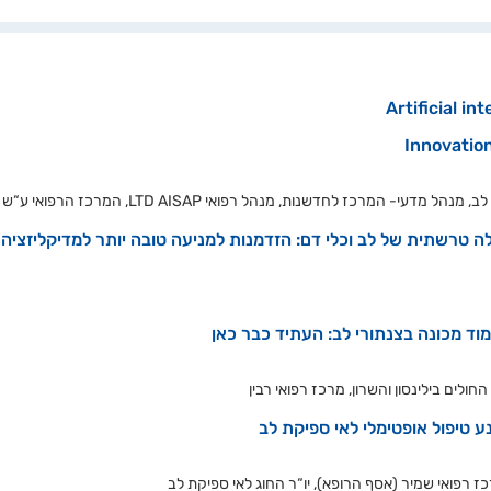
Artificial in
Innovatio
מרכז לחדשנות, מנהל רפואי LTD AISAP, המרכז הרפואי ע“ש שיבא, תל השומר
לה טרשתית של לב וכלי דם: הזדמנות למניעה טובה יותר למדיקליזציה
וד מכונה בצנתורי לב: העתיד כבר כאן
ולים בילינסון והשרון, מרכז רפואי רבין
 טיפול אופטימלי לאי ספיקת לב
ז רפואי שמיר (אסף הרופא), יו“ר החוג לאי ספיקת לב