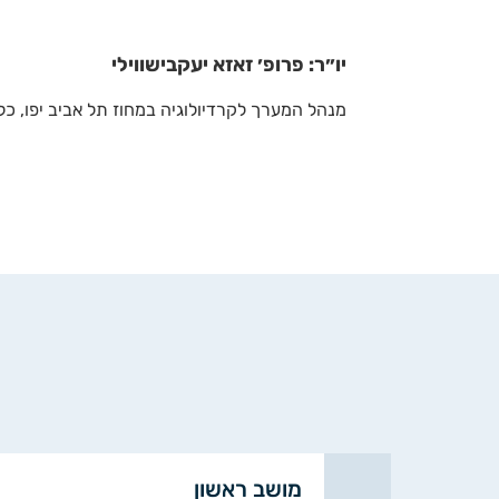
יו״ר: פרופ׳ זאזא יעקבישווילי
מנהל המערך לקרדיולוגיה במחוז תל אביב יפו, כלל
מושב ראשון