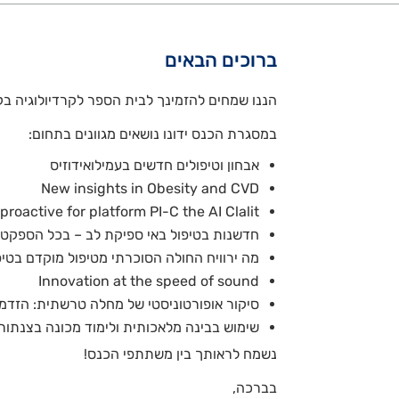
ברוכים הבאים
הננו שמחים להזמינך לבית הספר לקרדיולוגיה בקהילה שיתקיים בתאריך 13.9.23
במסגרת הכנס ידונו נושאים מגוונים בתחום:
אבחון וטיפולים חדשים בעמילואידוזיס
New insights in Obesity and CVD
roactive for platform PI-C the AI Clalit
חדשנות בטיפול באי ספיקת לב – בכל הספקט
מה ירוויח החולה הסוכרתי מטיפול מוקדם בטיפולי ב GLP1 RA
Innovation at the speed of sound
סיקור אופורטוניסטי של מחלה טרשתית: הזדמנ
שימוש בבינה מלאכותית ולימוד מכונה בצנתורי
נשמח לראותך בין משתתפי הכנס!
בברכה,