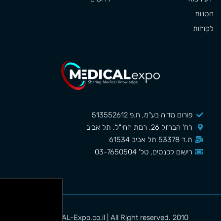
חסויות
לקוחות
פורום מדיה בע"מ, ח.פ 513552612
רח' הברזל 26, רמת החי"ל, תל אביב
ת.ד 53378 תל אביב 61534
רישום לכנסים, טל' 03-7650504
MEDICAL-Expo.co.il | All Right reserved. 2010©