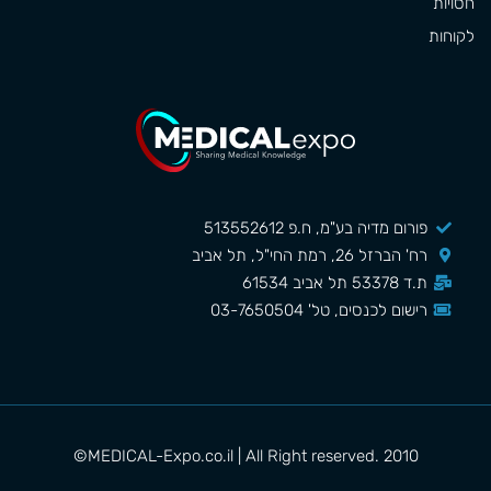
חסויות
לקוחות
פורום מדיה בע"מ, ח.פ 513552612
רח' הברזל 26, רמת החי"ל, תל אביב
ת.ד 53378 תל אביב 61534
רישום לכנסים, טל' 03-7650504
MEDICAL-Expo.co.il | All Right reserved. 2010©