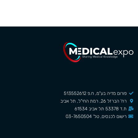
פורום מדיה בע"מ, ח.פ 513552612
רח' הברזל 26, רמת החי"ל, תל אביב
ת.ד 53378 תל אביב 61534
רישום לכנסים, טל' 03-7650504