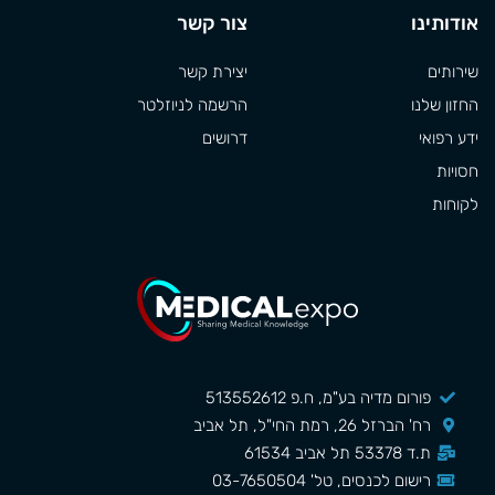
אודותינו
צור קשר
שירותים
יצירת קשר
החזון שלנו
הרשמה לניוזלטר
ידע רפואי
דרושים
חסויות
לקוחות
פורום מדיה בע"מ, ח.פ 513552612
רח' הברזל 26, רמת החי"ל, תל אביב
ת.ד 53378 תל אביב 61534
רישום לכנסים, טל' 03-7650504