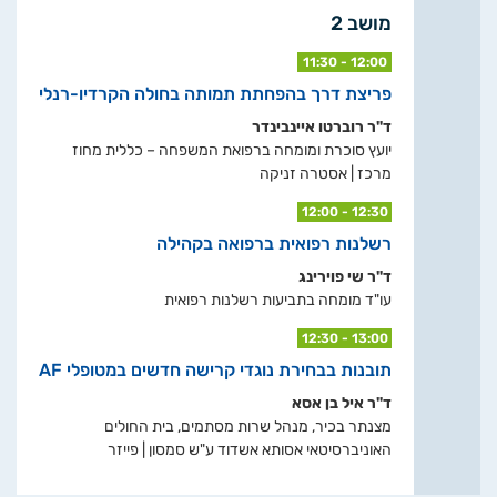
מושב 2
11:30 - 12:00
פריצת דרך בהפחתת תמותה בחולה הקרדיו-רנלי
ד"ר רוברטו איינבינדר
יועץ סוכרת ומומחה ברפואת המשפחה – כללית מחוז
מרכז | אסטרה זניקה
12:00 - 12:30
רשלנות רפואית ברפואה בקהילה
ד"ר שי פוירינג
עו"ד מומחה בתביעות רשלנות רפואית
12:30 - 13:00
תובנות בבחירת נוגדי קרישה חדשים במטופלי AF
ד"ר איל בן אסא
מצנתר בכיר, מנהל שרות מסתמים, בית החולים
האוניברסיטאי אסותא אשדוד ע"ש סמסון | פייזר