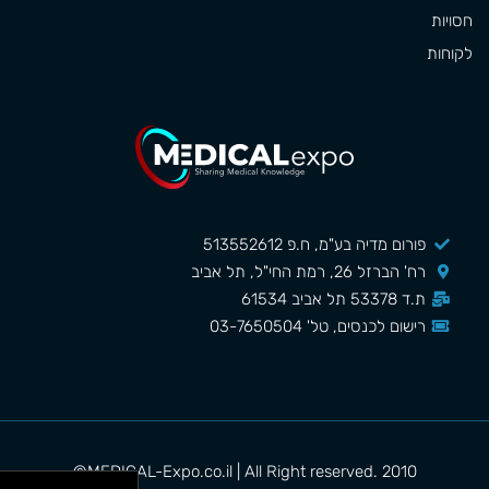
חסויות
לקוחות
פורום מדיה בע"מ, ח.פ 513552612
רח' הברזל 26, רמת החי"ל, תל אביב
ת.ד 53378 תל אביב 61534
רישום לכנסים, טל' 03-7650504
MEDICAL-Expo.co.il | All Right reserved. 2010©