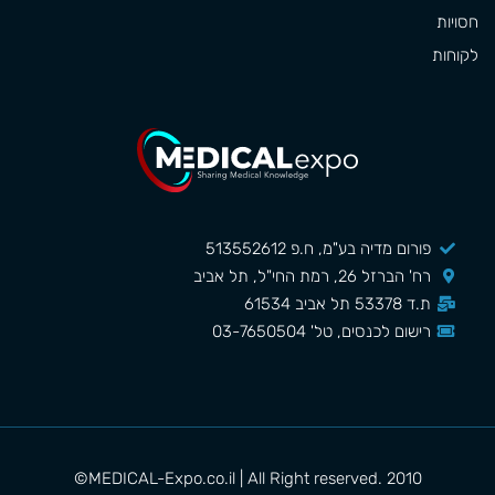
חסויות
לקוחות
פורום מדיה בע"מ, ח.פ 513552612
רח' הברזל 26, רמת החי"ל, תל אביב
ת.ד 53378 תל אביב 61534
רישום לכנסים, טל' 03-7650504
MEDICAL-Expo.co.il | All Right reserved. 2010©