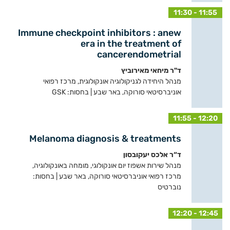
11:30 - 11:55
Immune checkpoint inhibitors : anew
era in the treatment of
cancerendometrial
ד"ר מיחאי מאירוביץ
מנהל היחידה לגניקולוגיה אונקולוגית, מרכז רפואי
אוניברסיטאי סורוקה, באר שבע | בחסות: GSK
11:55 - 12:20
Melanoma diagnosis & treatments
ד“ר אלכס יעקובסון
מנהל שירות אשפוז יום אונקולוגי, מומחה באונקולוגיה,
מרכז רפואי אוניברסיטאי סורוקה, באר שבע | בחסות:
נוברטיס
12:20 - 12:45