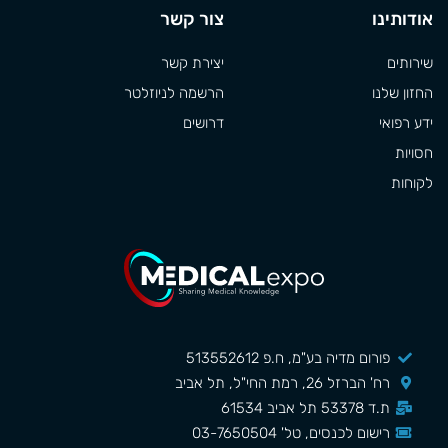
אודותינו
צור קשר
שירותים
יצירת קשר
החזון שלנו
הרשמה לניוזלטר
ידע רפואי
דרושים
חסויות
לקוחות
פורום מדיה בע"מ, ח.פ 513552612
רח' הברזל 26, רמת החי"ל, תל אביב
ת.ד 53378 תל אביב 61534
רישום לכנסים, טל' 03-7650504