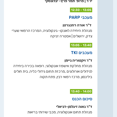
יו"ר | פרופ' תמר פרץ- יבלונסקי
12:30 - 13:05
מעכבי PARP
ד"ר אורה רוזנגרטן
מנהלת היחידה לאונקו- גינקולוגיה, המרכז הרפואי שערי
צדק, ירושלים | אסטרה זניקה
13:05 - 13:40
מעכבים TKI
ד"ר ויקטוריה ניימן
מנהלת מחלקת אישפוז אונקולוגי, רופאה בכירה ביחידה
לגידולים אורולוגים ,מרכזת תחום גידולי כליה, בית חולים
בילינסון, מרכז רפואי רבין, פתח תקוה
13:40 - 14:00
סיכום הכנס
ד"ר נאוה זיגלמן-דניאלי
מנהלת תחום אונקולוגיה, מכבי שירותי בריאות