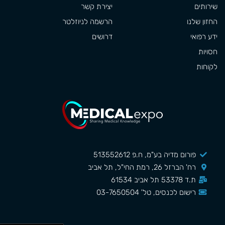
שירותים
יצירת קשר
החזון שלנו
הרשמה לניוזלטר
ידע רפואי
דרושים
חסויות
לקוחות
פורום מדיה בע"מ, ח.פ 513552612
רח' הברזל 26, רמת החי"ל, תל אביב
ת.ד 53378 תל אביב 61534
רישום לכנסים, טל' 03-7650504