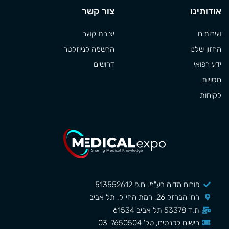
אודותינו
צור קשר
שירותים
יצירת קשר
החזון שלנו
הרשמה לניוזלטר
ידע רפואי
דרושים
חסויות
לקוחות
פורום מדיה בע"מ, ח.פ 513552612
רח' הברזל 26, רמת החי"ל, תל אביב
ת.ד 53378 תל אביב 61534
רישום לכנסים, טל' 03-7650504