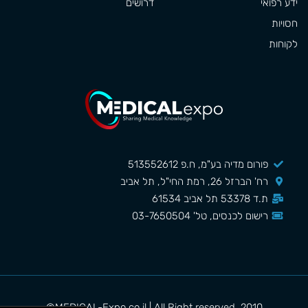
ידע רפואי
דרושים
חסויות
לקוחות
פורום מדיה בע"מ, ח.פ 513552612
רח' הברזל 26, רמת החי"ל, תל אביב
ת.ד 53378 תל אביב 61534
רישום לכנסים, טל' 03-7650504
MEDICAL-Expo.co.il | All Right reserved. 2010©