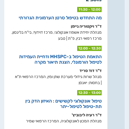
11:30 - 12:00
מה התחדש בטיפול סרטן הערמונית הגרורתי
ד“ר ויקטוריה ניימן
מנהלת יחידת אשפוז אונקולוגי, מרכז דוידוף, בי"ח בלינסון,
מרכז רפואי רבין, פ“ת | טבע
12:00 - 12:30
התאמת הטיפול ב-MHSPC ודחיית העמידות
לטיפול הורמונלי, הצגת תיאור מקרה
ד"ר דוד סריד
מנהל שרות גידולי מערכת שתן ומין, המרכז הרפואי ת"א
| בחסות: יאנסן
12:30 - 13:00
טיפול אונקולוגי לקשישים : האיזון הדק בין
תת-טיפול לטיפול-יתר
ד"ר רעיה ליבוביץ'
מנהלת המכון לאונקולוגיה, המרכז הרפואי שמיר