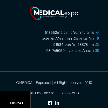
פורום מדיה בע"מ, ח.פ 513552612
רח' הברזל 26, רמת החי"ל, תל אביב
ת.ד 53378 תל אביב 61534
רישום לכנסים, טל' 03-7650504
MEDICAL-Expo.co.il | All Right reserved. 2010©
תנאי שימוש
מדיניות הפרטיות
נגישות