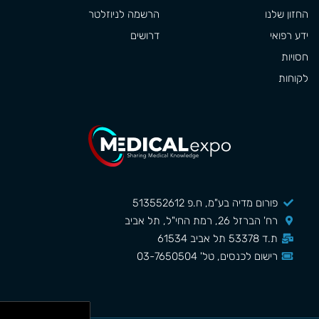
החזון שלנו
הרשמה לניוזלטר
ידע רפואי
דרושים
חסויות
לקוחות
פורום מדיה בע"מ, ח.פ 513552612
רח' הברזל 26, רמת החי"ל, תל אביב
ת.ד 53378 תל אביב 61534
רישום לכנסים, טל' 03-7650504