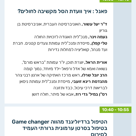
פאנל : איך וועדת הסל מקשיבה לחולים?
ד"ר יעל עשור,
האוניברסיטה העברית, אוניברסיטת בן
גוריון
נעמה וינר,
מנכ"לית האגודה לזכויות החולה
טלי קפלן,
מייסדת ומנכ"לית עמותת צעדים קטנים. חברת
ועד מנהל, קואליציה למחלות נדירות
אורית הראל,
יוצרת תוכן, יו"ר עמותת "בראש מורם",
נשואה ואמא של אדל ורפאל-ילד מיוחד, נמוך קומה
הרב יובל שרלו,
ראש מרכז האתיקה של ארגון רבני צהר
מהנדסת רינא זועבי,
מייסדת ומנכ"לית עמותת ניסאן
לבריאות דרכי עיכול, כבד ותזונה
רס"ן במיל' גדי רוז,
אבא של מיתר, חולה דושן
10:40 - 10:55
הטיפול ברדיוליגנד מהווה Game changer
בטיפול בסרטן ערמונית גרורתי העמיד
לסירוס