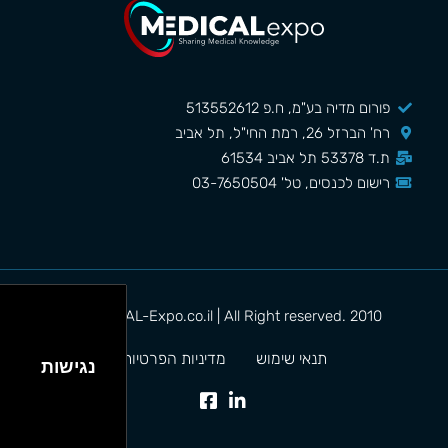
פורום מדיה בע"מ, ח.פ 513552612
רח' הברזל 26, רמת החי"ל, תל אביב
ת.ד 53378 תל אביב 61534
רישום לכנסים, טל' 03-7650504
MEDICAL-Expo.co.il | All Right reserved. 2010©
תנאי שימוש
מדיניות הפרטיות
נגישות