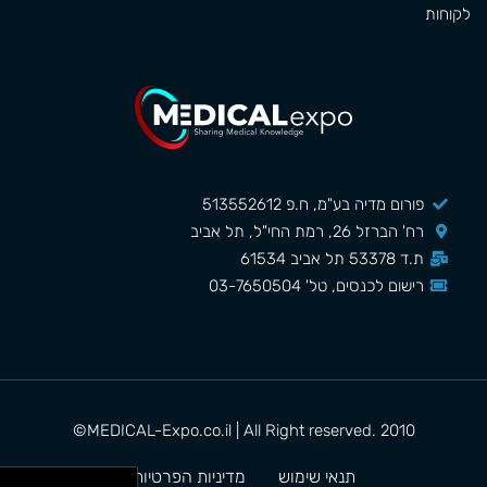
לקוחות
פורום מדיה בע"מ, ח.פ 513552612
רח' הברזל 26, רמת החי"ל, תל אביב
ת.ד 53378 תל אביב 61534
רישום לכנסים, טל' 03-7650504
MEDICAL-Expo.co.il | All Right reserved. 2010©
תנאי שימוש
מדיניות הפרטיות