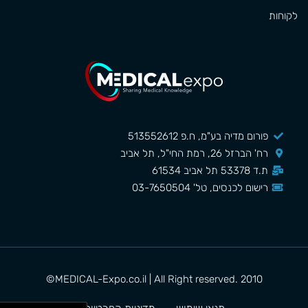
לקוחות
פורום מדיה בע"מ, ח.פ 513552612
רח' הברזל 26, רמת החי"ל, תל אביב
ת.ד 53378 תל אביב 61534
רישום לכנסים, טל' 03-7650504
MEDICAL-Expo.co.il | All Right reserved. 2010©