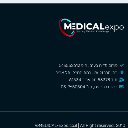
פורום מדיה בע"מ, ח.פ 513552612
רח' הברזל 26, רמת החי"ל, תל אביב
ת.ד 53378 תל אביב 61534
רישום לכנסים, טל' 03-7650504
MEDICAL-Expo.co.il | All Right reserved. 2010©