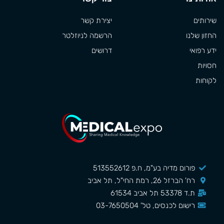
שירותים
יצירת קשר
החזון שלנו
הרשמה לניוזלטר
ידע רפואי
דרושים
חסויות
לקוחות
פורום מדיה בע"מ, ח.פ 513552612
רח' הברזל 26, רמת החי"ל, תל אביב
ת.ד 53378 תל אביב 61534
רישום לכנסים, טל' 03-7650504