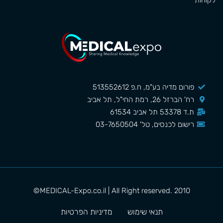
לקוחות
פורום מדיה בע"מ, ח.פ 513552612
רח' הברזל 26, רמת החי"ל, תל אביב
ת.ד 53378 תל אביב 61534
רישום לכנסים, טל' 03-7650504
MEDICAL-Expo.co.il | All Right reserved. 2010©
תנאי שימוש
מדיניות הפרטיות