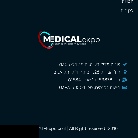
חסויות
לקוחות
פורום מדיה בע"מ, ח.פ 513552612
רח' הברזל 26, רמת החי"ל, תל אביב
ת.ד 53378 תל אביב 61534
רישום לכנסים, טל' 03-7650504
MEDICAL-Expo.co.il | All Right reserved. 2010©