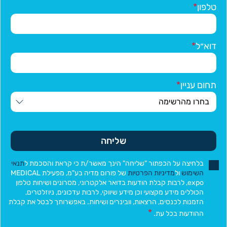
טלפון
דוא״ל
תחום עניין
שליחה
בלחיצה על הכפתור "שליחה" הינך מאשר/ת כי קראת והסכמת ל
תנאי
השימוש
ול
מדיניות הפרטיות
של פורום מדיה בע"מ, מפעילת MEDICAL
expo, לרבות קבלת הודעות בדואר אלקטרוני, מסרונים ושיחות טלפון
הכוללים מידע מקצועי וכן מידע שיווקי, לרבות עדכונים, ניוזלטרים,
הזמנות לכנסים, הרצאות, וובינרים ושיחות. באפשרותך לבטל את קבלת
ההודעות בכל עת.