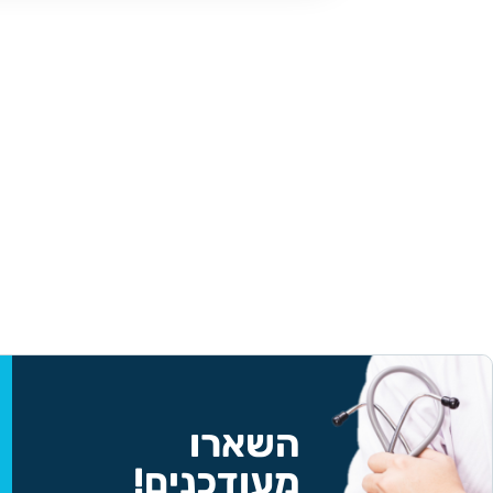
השארו
מעודכנים!