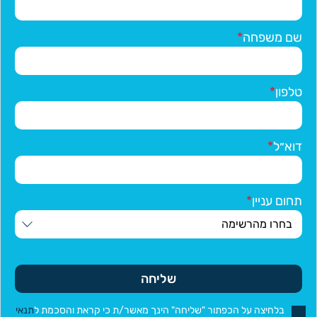
שם משפחה
טלפון
דוא״ל
תחום עניין
שליחה
בלחיצה על הכפתור "שליחה" הינך מאשר/ת כי קראת והסכמת ל
תנאי