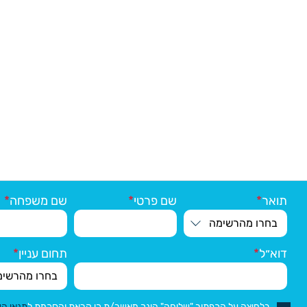
תואר
שם פרטי
שם משפחה
דוא״ל
תחום עניין
בלחיצה על הכפתור "שליחה" הינך מאשר/ת כי קראת והסכמת ל
תנאי ה