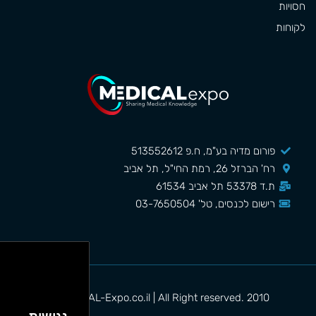
חסויות
לקוחות
פורום מדיה בע"מ, ח.פ 513552612
רח' הברזל 26, רמת החי"ל, תל אביב
ת.ד 53378 תל אביב 61534
רישום לכנסים, טל' 03-7650504
MEDICAL-Expo.co.il | All Right reserved. 2010©