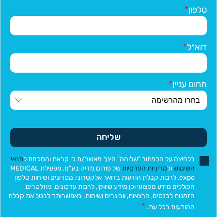
טלפון
דוא״ל
תחום עניין
שליחה
בלחיצה על הכפתור "שליחה" הינך מאשר/ת כי קראת והסכמת ל
תנאי
השימוש
ול
מדיניות הפרטיות
של פורום מדיה בע"מ, מפעילת MEDICAL
expo, לרבות קבלת הודעות בדואר אלקטרוני, מסרונים ושיחות טלפון
הכוללים מידע מקצועי וכן מידע שיווקי, לרבות עדכונים, ניוזלטרים,
הזמנות לכנסים, הרצאות, וובינרים ושיחות. באפשרותך לבטל את קבלת
ההודעות בכל עת.