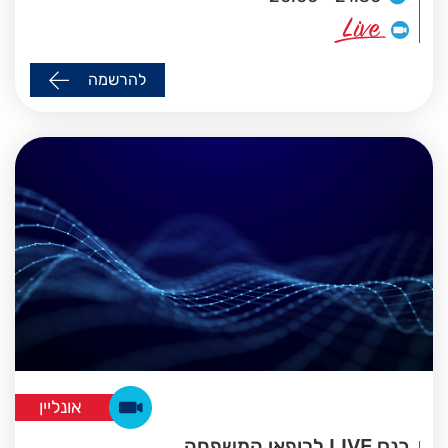
להרשמה
אונליין
כנס LIVE לרופאי המשפחה