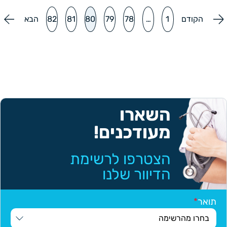
הקודם
1
…
78
79
80
81
82
הבא
השארו
מעודכנים!
הצטרפו לרשימת
הדיוור שלנו
תואר