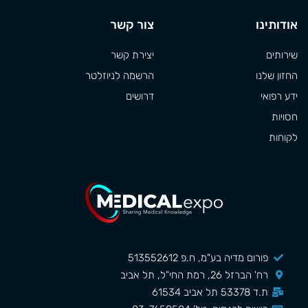
אודותינו
צור קשר
שירותים
יצירת קשר
החזון שלנו
הרשמה לניוזלטר
ידע רפואי
דרושים
חסויות
לקוחות
פורום מדיה בע"מ, ח.פ 513552612
רח' הברזל 26, רמת החי"ל, תל אביב
ת.ד 53378 תל אביב 61534