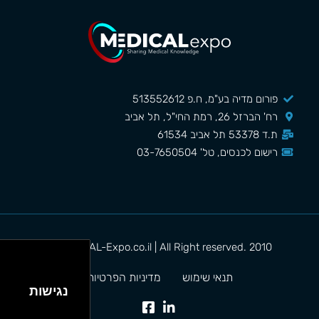
פורום מדיה בע"מ, ח.פ 513552612
רח' הברזל 26, רמת החי"ל, תל אביב
ת.ד 53378 תל אביב 61534
רישום לכנסים, טל' 03-7650504
MEDICAL-Expo.co.il | All Right reserved. 2010©
תנאי שימוש
מדיניות הפרטיות
נגישות