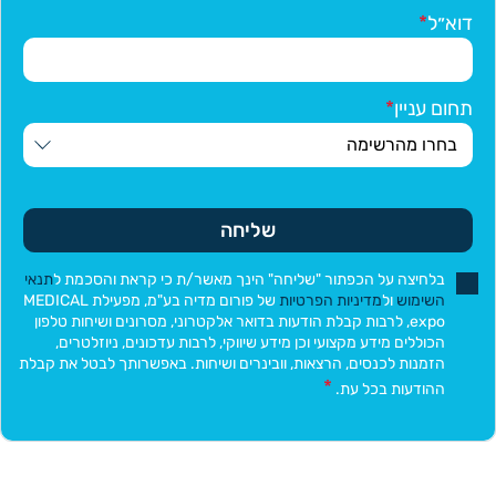
דוא״ל
תחום עניין
שליחה
בלחיצה על הכפתור "שליחה" הינך מאשר/ת כי קראת והסכמת ל
תנאי
השימוש
ול
מדיניות הפרטיות
של פורום מדיה בע"מ, מפעילת MEDICAL
expo, לרבות קבלת הודעות בדואר אלקטרוני, מסרונים ושיחות טלפון
הכוללים מידע מקצועי וכן מידע שיווקי, לרבות עדכונים, ניוזלטרים,
הזמנות לכנסים, הרצאות, וובינרים ושיחות. באפשרותך לבטל את קבלת
ההודעות בכל עת.