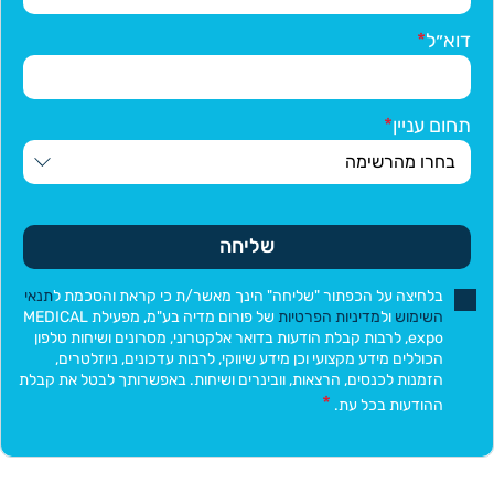
דוא״ל
תחום עניין
שליחה
בלחיצה על הכפתור "שליחה" הינך מאשר/ת כי קראת והסכמת ל
תנאי
השימוש
ול
מדיניות הפרטיות
של פורום מדיה בע"מ, מפעילת MEDICAL
expo, לרבות קבלת הודעות בדואר אלקטרוני, מסרונים ושיחות טלפון
הכוללים מידע מקצועי וכן מידע שיווקי, לרבות עדכונים, ניוזלטרים,
הזמנות לכנסים, הרצאות, וובינרים ושיחות. באפשרותך לבטל את קבלת
ההודעות בכל עת.