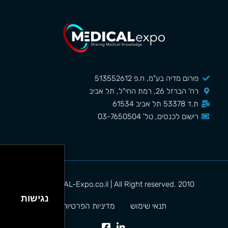
פורום מדיה בע"מ, ח.פ 513552612
רח' הברזל 26, רמת החי"ל, תל אביב
ת.ד 53378 תל אביב 61534
רישום לכנסים, טל' 03-7650504
MEDICAL-Expo.co.il | All Right reserved. 2010©
נגישות
תנאי שימוש
מדיניות הפרטיות