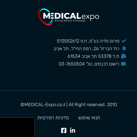
פורום מדיה בע"מ, ח.פ 513552612
רח' הברזל 26, רמת החי"ל, תל אביב
ת.ד 53378 תל אביב 61534
רישום לכנסים, טל' 03-7650504
MEDICAL-Expo.co.il | All Right reserved. 2010©
תנאי שימוש
מדיניות הפרטיות