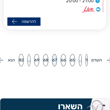
20:00 - 21:00
להרשמה
הקודם
1
…
65
66
67
68
69
…
82
הבא
השארו