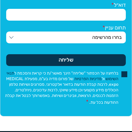
דוא״ל
תחום עניין
שליחה
בלחיצה על הכפתור "שליחה" הינך מאשר/ת כי קראת והסכמת ל
תנאי
השימוש
ול
מדיניות הפרטיות
של פורום מדיה בע"מ, מפעילת MEDICAL
expo, לרבות קבלת הודעות בדואר אלקטרוני, מסרונים ושיחות טלפון
הכוללים מידע מקצועי וכן מידע שיווקי, לרבות עדכונים, ניוזלטרים,
הזמנות לכנסים, הרצאות, וובינרים ושיחות. באפשרותך לבטל את קבלת
ההודעות בכל עת.