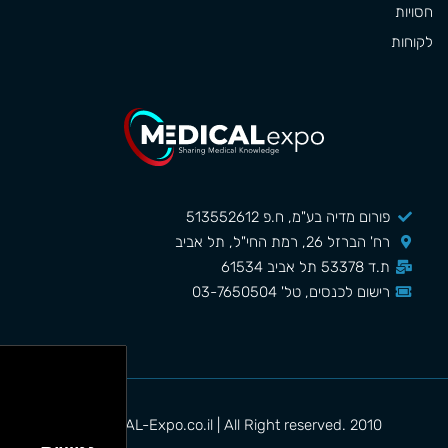
חסויות
לקוחות
פורום מדיה בע"מ, ח.פ 513552612
רח' הברזל 26, רמת החי"ל, תל אביב
ת.ד 53378 תל אביב 61534
רישום לכנסים, טל' 03-7650504
MEDICAL-Expo.co.il | All Right reserved. 2010©