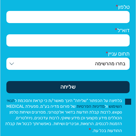
טלפון
דוא״ל
תחום עניין
שליחה
בלחיצה על הכפתור "שליחה" הינך מאשר/ת כי קראת והסכמת ל
תנאי
השימוש
ול
מדיניות הפרטיות
של פורום מדיה בע"מ, מפעילת MEDICAL
expo, לרבות קבלת הודעות בדואר אלקטרוני, מסרונים ושיחות טלפון
הכוללים מידע מקצועי וכן מידע שיווקי, לרבות עדכונים, ניוזלטרים,
הזמנות לכנסים, הרצאות, וובינרים ושיחות. באפשרותך לבטל את קבלת
ההודעות בכל עת.